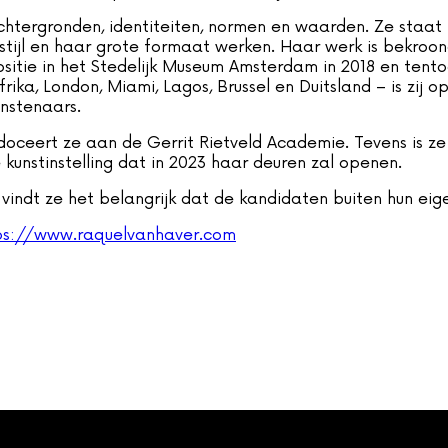
e achtergronden, identiteiten, normen en waarden. Ze sta
rstijl en haar grote formaat werken. Haar werk is bekroond
ositie in het Stedelijk Museum Amsterdam in 2018 en tento
rika, London, Miami, Lagos, Brussel en Duitsland – is zij
nstenaars.
oceert ze aan de Gerrit Rietveld Academie. Tevens is ze
 kunstinstelling dat in 2023 haar deuren zal openen.
t vindt ze het belangrijk dat de kandidaten buiten hun ei
ps://www.raquelvanhaver.com