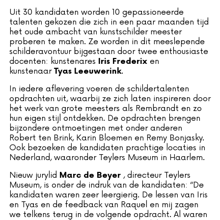
Uit 30 kandidaten worden 10 gepassioneerde
talenten gekozen die zich in een paar maanden tijd
het oude ambacht van kunstschilder meester
proberen te maken. Ze worden in dit meeslepende
schilderavontuur bijgestaan door twee enthousiaste
docenten: kunstenares
en
Iris Frederix
kunstenaar
.
Tyas Leeuwerink
In iedere aflevering voeren de schildertalenten
opdrachten uit, waarbij ze zich laten inspireren door
het werk van grote meesters als Rembrandt en zo
hun eigen stijl ontdekken. De opdrachten brengen
bijzondere ontmoetingen met onder anderen
Robert ten Brink, Karin Bloemen en Remy Bonjasky.
Ook bezoeken de kandidaten prachtige locaties in
Nederland, waaronder Teylers Museum in Haarlem.
Nieuw jurylid
, directeur Teylers
Marc de Beyer
Museum, is onder de indruk van de kandidaten:
“De
kandidaten waren zeer leergierig. De lessen van Iris
en Tyas en de feedback van Raquel en mij zagen
we telkens terug in de volgende opdracht. Al waren