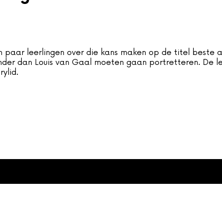
6001
en paar leerlingen over die kans maken op de titel beste 
treden. Als het probleem
nder dan Louis van Gaal moeten gaan portretteren. De le
dan contact op met onze
rylid.
vice.