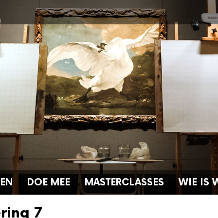
GEN
DOE MEE
MASTERCLASSES
WIE IS 
ering 7