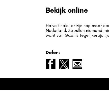
Bekijk online
Foutcode 
Halve finale: er zijn nog maar e
Er is een licentie-fout opge
Nederland. Ze zullen niemand mi
zich blijft voordoen, neem 
want van Gaal is tegelijkertijd...ju
klantenser
Delen: