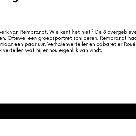
6001
erk van Rembrandt. Wie kent het niet? De 8 overgeblev
treden. Als het probleem
. Oftewel een groepsportret schilderen. Rembrandt had 
dan contact op met onze
 maar een paar uur. Verhalenverteller en cabaretier Rou
vice.
 vertellen wat hij er nou eigenlijk van vindt.