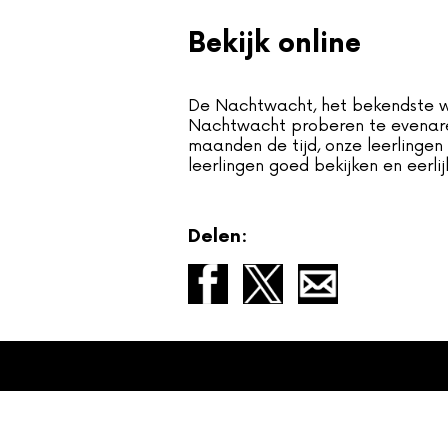
Bekijk online
Foutcode 
De Nachtwacht, het bekendste w
Er is een licentie-fout opge
Nachtwacht proberen te evenaren
zich blijft voordoen, neem 
maanden de tijd, onze leerlingen
klantenser
leerlingen goed bekijken en eerlijk
Delen: