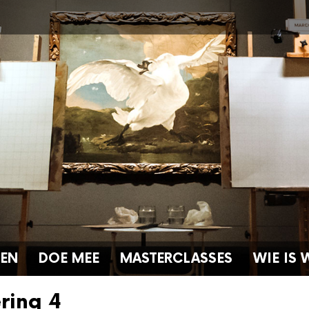
GEN
DOE MEE
MASTERCLASSES
WIE IS 
ering 4