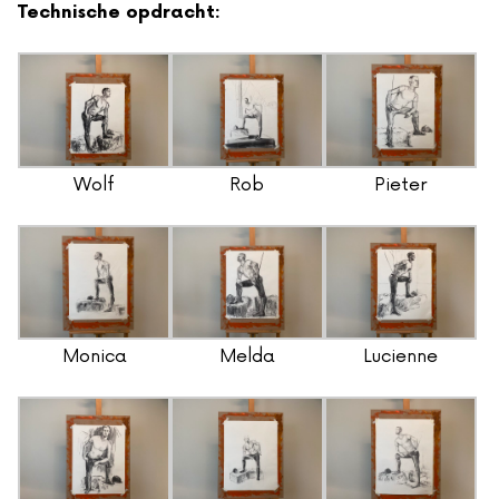
Technische opdracht:
Wolf
Rob
Pieter
Monica
Melda
Lucienne