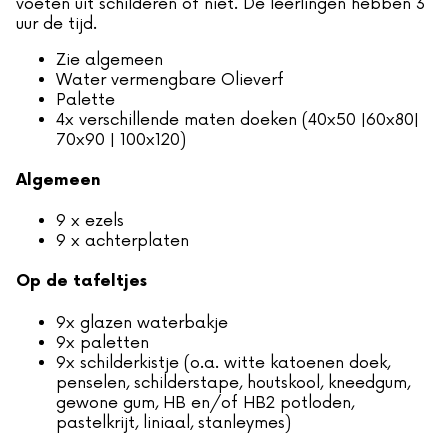
voeten uit schilderen of niet. De leerlingen hebben 3
uur de tijd.
Zie algemeen
Water vermengbare Olieverf
Palette
4x verschillende maten doeken (40x50 |60x80|
70x90 | 100x120)
Algemeen
9 x ezels
9 x achterplaten
Op de tafeltjes
9x glazen waterbakje
9x paletten
9x schilderkistje (o.a. witte katoenen doek,
penselen, schilderstape, houtskool, kneedgum,
gewone gum, HB en/of HB2 potloden,
pastelkrijt, liniaal, stanleymes)