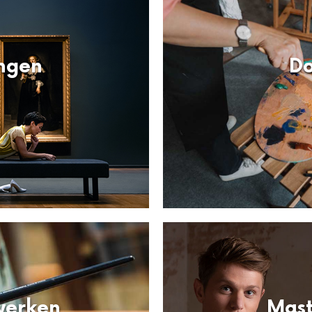
ngen
Do
werken
Mast