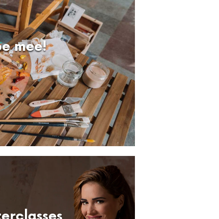
e mee!
erclasses