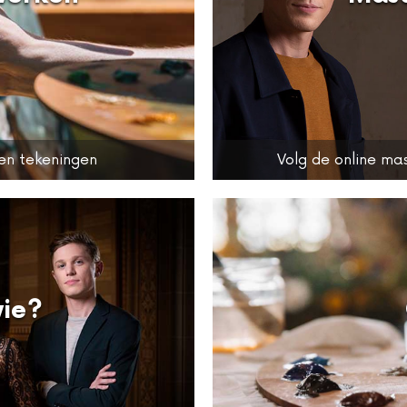
 en tekeningen
Volg de online mas
wie?